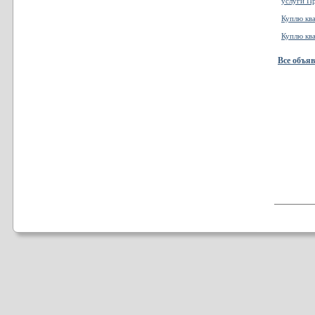
услуги П
Куплю кв
Куплю кв
Все объя