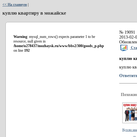
<< На главную
|
куплю квартиру в можайске
№ 19091
Warning
: mysql_num_rows() expects parameter 1 to be
2013-02-0
resource, null given in
Обновлен
/home/u278437/mozhaysk.ru/www/bbs2/300/goods_p.php
Стат
on line
192
куплю к
куплю кв
Ответит
Похожие
Куплю кв