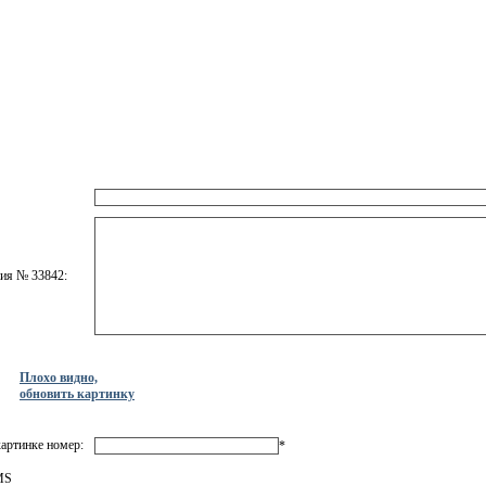
ния № 33842:
Плохо видно,
обновить картинку
артинке номер:
*
MS