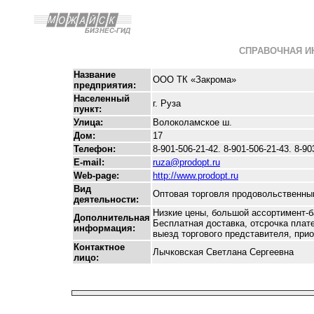
СПРАВОЧНАЯ 
Название
ООО ТК «Закрома»
предприятия:
Населенный
г. Руза
пункт:
Улица:
Волоколамское ш.
Дом:
17
Телефон:
8-901-506-21-42. 8-901-506-21-43. 8-90
E-mail:
ruza@prodopt.ru
Web-page:
http://www.prodopt.ru
Вид
Оптовая торговля продовольственны
деятельности:
Низкие цены, большой ассортимент-б
Дополнительная
Бесплатная доставка, отсрочка плат
информация:
выезд торгового представителя, прио
Контактное
Лычковская Светлана Сергеевна
лицо: