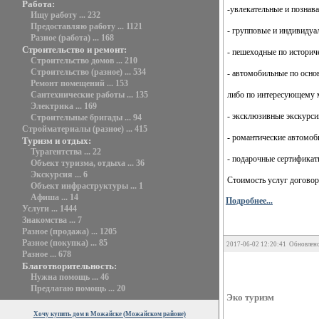
Работа:
-увлекательные и поз­нав
Ищу работу ... 232
Предоставляю работу ... 1121
- групповые и индиви­ду
Разное (работа) ... 168
Строительство и ремонт:
- пешеходные по исто­рич
Строительство домов ... 210
Строительство (разное) ... 534
- автомобильные по осн
Ремонт помещений ... 153
либо по интересующему м
Сантехнические работы ... 135
Электрика ... 169
- эксклюзивные экску­рси
Строительные бригады ... 94
Стройматериалы (разное) ... 415
- романтические авто­моб
Туризм и отдых:
Турагентства ... 22
- подарочные сертифи­ка
Объект туризма, отдыха ... 36
Экскурсия ... 6
Стоимость услуг дого­во
Объект инфраструктуры ... 1
Афиша ... 14
Подробнее...
Услуги ... 1444
Знакомства ... 7
Разное (продажа) ... 1205
Разное (покупка) ... 85
2017-06-02 12:20:41 Обновлено
Разное ... 678
Благотворительность:
Нужна помощь ... 46
Предлагаю помощь ... 20
Эко туризм
Хочу купить дом в Можайске (Можайском районе)