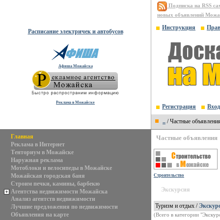
Подписка на RSS с
новых объявлений Можа
Инструкция
Пра
Расписание электричек и автобусов
Афиша Можайска
Реклама в Можайске
Регистрация
Вход
..
/ Частные объявлени
Главная
Частные объявления
Реклама в Интернет
Тенториум в Можайске
Наружная реклама
Мотоблоки и велосипеды в Можайске
Можайская городская баня
Строительство
Строим печки, камины, барбекю
Экскурсия
Агентства недвижимости Можайска
Анализ агентств недвижимости
Туризм и отдых /
Экскур
Лучшие предложения по недвижимости
Объявления на карте
(Всего в категории "Экскур