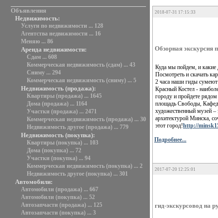
Объявления
2018-07-31 17:15:33
Недвижимость:
Услуги по недвижимости ... 128
Агентства недвижимости ... 16
Меняю ... 86
Обзорная экскурсия 
Аренда недвижимости:
Сдам ... 608
Коммерческая недвижимость (сдам) ... 43
Куда мы пойдем, и каки
Сниму ... 294
Посмотреть и скачать ка
Коммерческая недвижимость (сниму) ... 5
2 часа наши гиды сумеют 
Недвижимость (продажа):
Красный Костел - наибол
Квартиры (продажа) ... 1645
городу и пройдете рядом
площадь Свободы, Кафед
Дома (продажа) ... 1164
художественный музей – 
Участки (продажа) ... 2471
архитектурой Минска, соч
Коммерческая недвижимость (продажа) ... 30
этот город!
http://minsk1
Недвижимость другое (продажа) ... 779
Недвижимость (покупка):
Подробнее...
Квартиры (покупка) ... 103
Дома (покупка) ... 72
Участки (покупка) ... 94
Коммерческая недвижимость (покупка) ... 2
2017-07-20 12:25:01
Недвижимость другое (покупка) ... 301
Автомобили:
Автомобили (продажа) ... 667
Автомобили (покупка) ... 52
Автозапчасти (продажа) ... 125
гид-экскурсовод на р
Автозапчасти (покупка) ... 3