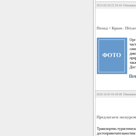
2013-03-26 22:34:44 Обновлено
Поход + Крым . Пёха
Орг
час
сам
дик
при
так
Дос
Подр
2010-10-04 10:49:08 Обновлено
Предлагаем экскурсии
Транспортно-туристическ
достопримечательностям 