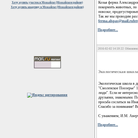
Козья ферма Александров
Хочу купить участок в Можайске (Можайском районе)
покормить животных, по 
Хочу купить квартиру в Можайске (Можайском районе)
повозке, продегустирова
Так же мы проводим разл
ferma.alspas@mail.ru
ht
Подробнее...
2016-02-02 14:59:22 Обновлено
Экологическая школа
Экологическая школа в д
"Смоленское Поозерье" 1
люди". Если не интересн
друзьями, знакомыми. По
просьба сослаться на Ива
Спасибо за понимание! В
С уважением, И.М. Авер
Подробнее...