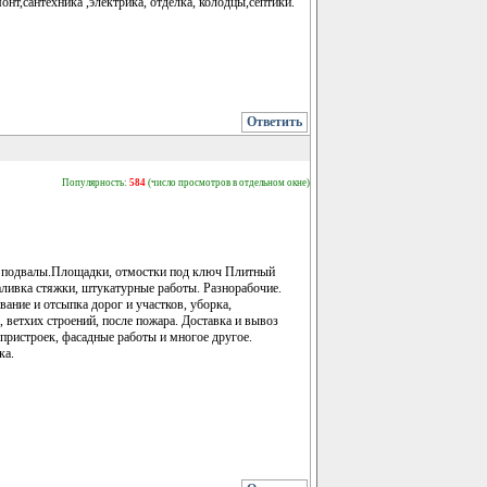
сантехника ,электрика, отделка, колодцы,септики.
Ответить
Популярность:
584
(число просмотров в отдельном окне)
ь, подвалы.Площадки, отмостки под ключ Плитный
заливка стяжки, штукатурные работы. Разнорабочие.
вание и отсыпка дорог и участков, уборка,
 ветхих строений, после пожара. Доставка и вывоз
пристроек, фасадные работы и многое другое.
ка.