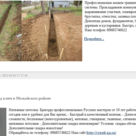
Профессионально копаем траншеи
системы. Прокладываем коммуник
выравнивание участков, планиров
брусчатка, отмостки, заливка пл
Демонтаж домов, фундаментов, ба
деревьев и кустарников. Быстро,
Наш телефон: 89685746622
Подробнее...
: 2025-03-05 17:17:50
д ключ в Можайском районе
Натяжные потолки. Бригады профессиональных Русских мастеров от 10 лет работы
сегодня или в удобное для Вас время; - Быстрый и качественный монтаж; - Длит
сложности, бесшовные (многоуровневые), матовые, глянцевые, тканевые, сатиновы
натяжных потолков - Дополнительная скидка пенсионерам! Условия: скидка обгов
Дополнительная скидка новосёлам!
Обращайтесь по телефону: 89685746622 Наш сайт:
http://строй-ка.su/