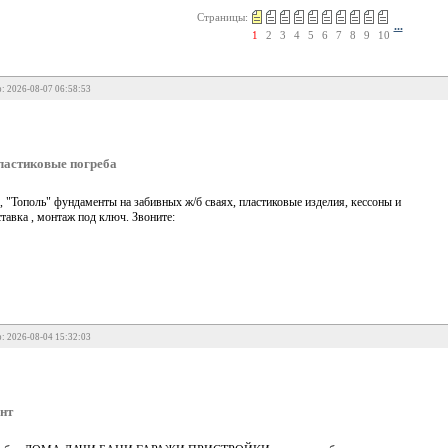
Страницы:
...
1
2
3
4
5
6
7
8
9
10
: 2026-08-07 06:58:53
пластиковые погреба
, "Тополь" фундаменты на забивных ж/б сваях, пластиковые изделия, кессоны и
тавка , монтаж под ключ. Звоните:
: 2026-08-04 15:32:03
нт