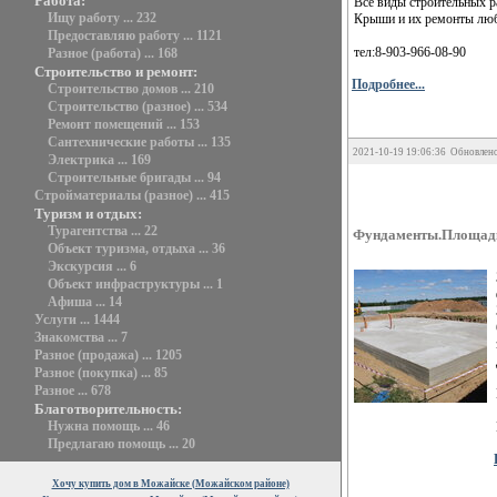
Работа:
Все виды строительных 
Ищу работу ... 232
Крыши и их ремонты люб
Предоставляю работу ... 1121
тел:8-903-966-08-90
Разное (работа) ... 168
Строительство и ремонт:
Подробнее...
Строительство домов ... 210
Строительство (разное) ... 534
Ремонт помещений ... 153
Сантехнические работы ... 135
2021-10-19 19:06:36 Обновлено
Электрика ... 169
Строительные бригады ... 94
Стройматериалы (разное) ... 415
Туризм и отдых:
Турагентства ... 22
Фундаменты.Площадк
Объект туризма, отдыха ... 36
Экскурсия ... 6
Объект инфраструктуры ... 1
Афиша ... 14
Услуги ... 1444
Знакомства ... 7
Разное (продажа) ... 1205
Разное (покупка) ... 85
Разное ... 678
Благотворительность:
Нужна помощь ... 46
Предлагаю помощь ... 20
Хочу купить дом в Можайске (Можайском районе)