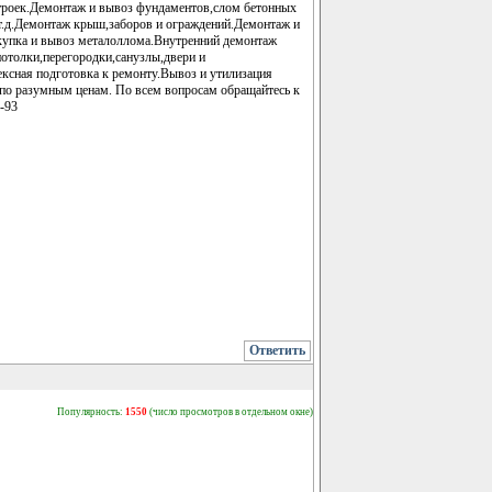
троек.Демонтаж и вывоз фундаментов,слом бетонных
т.д.Демонтаж крыш,заборов и ограждений.Демонтаж и
купка и вывоз металоллома.Внутренний демонтаж
потолки,перегородки,санузлы,двери и
ксная подготовка к ремонту.Вывоз и утилизация
 по разумным ценам. По всем вопросам обращайтесь к
-93
Ответить
Популярность:
1550
(число просмотров в отдельном окне)