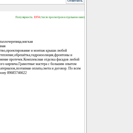
Ответить
Популярность:
3374
(число просмотров в отдельном окне)
таллочерепица,мягкая
чная
ство,проектирование и монтаж крыши любой
утепление,обрешётка,гидроизоляция,фронтоны и
анение протечек.Комплексная отделка фасадов любой
ного кирпича.Грамотные мастера с большим опытом
материалов,поэтапная оплата,смета и договор. По всем
ефону 89685746622