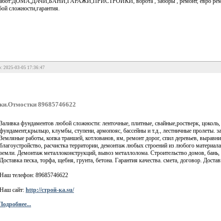
работ:ДОМА,ДАЧИ,БАНИ,ГАРАЖИ,ПРИСТРОЙКИ, ворота , заборы , ремонт, евро ремонт,
ой сложности,гарантия.
: 2025-03-05 17:36:47
и.Отмостки 89685746622
Заливка фундаментов любой сложности: ленточные, плитные, свайные,ростверк, цокол
фундамент,крыльцо, клумбы, ступени, армопояс, бассейны и т.д., лестничные пролеты. 
Земляные работы, копка траншей, котлованов, ям, ремонт дорог, спил деревьев, выравни
благоустройство, расчистка территории, демонтаж любых строений из любого материала,
земли. Демонтаж металлоконструкций, вывоз металлолома. Строительство домов, бань, 
Доставка песка, торфа, щебня, грунта, бетона. Гарантия качества. смета, договор. Достав
Наш телефон: 89685746622
Наш сайт:
http://строй-ка.su/
Подробнее...