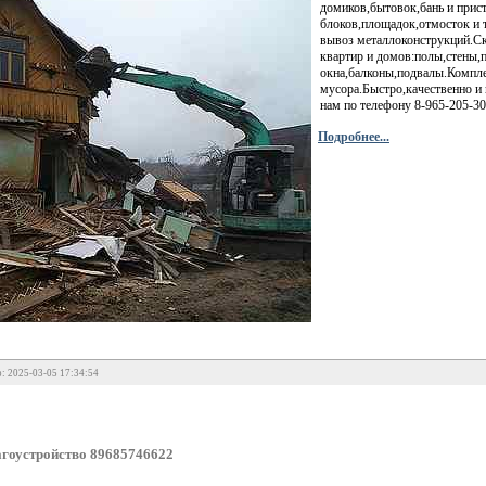
домиков,бытовок,бань и прис
блоков,площадок,отмосток и 
вывоз металлоконструкций.С
квартир и домов:полы,стены,
окна,балконы,подвалы.Компле
мусора.Быстро,качественно и
нам по телефону 8-965-205-30
Подробнее...
: 2025-03-05 17:34:54
гоустройство 89685746622