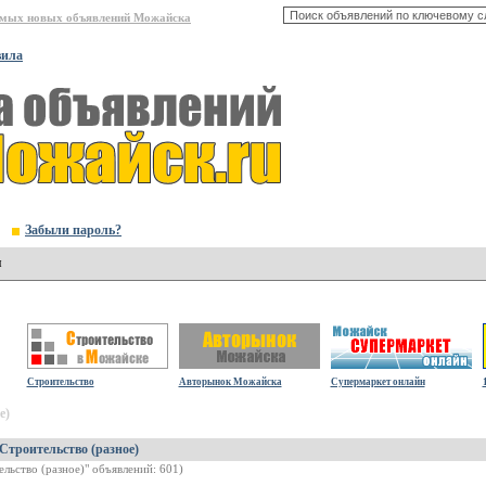
амых новых объявлений Можайска
вила
Забыли пароль?
я
Строительство
Авторынок Можайска
Супермаркет онлайн
е)
Строительство (разное)
ельство (разное)" объявлений: 601)