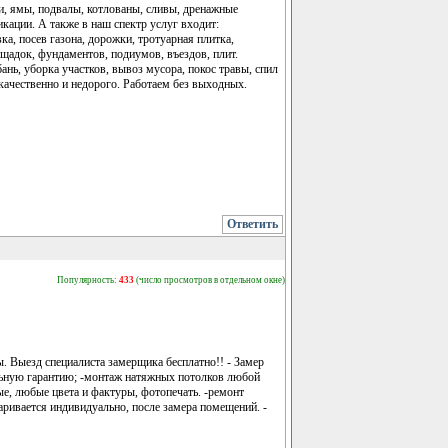
, ямы, подвалы, котлованы, сливы, дренажные
ации. А также в наш спектр услуг входит:
ка, посев газона, дорожки, тротуарная плитка,
ощадок, фундаментов, подиумов, въездов, плит.
нь, уборка участков, вывоз мусора, покос травы, спил
 качественно и недорого. Работаем без выходных.
Ответить
Популярность:
433
(число просмотров в отдельном окне)
. Выезд специалиста замерщика бесплатно!! - Замер
ельную гарантию; -монтаж натяжных потолков любой
е, любые цвета и фактуры, фотопечать. -ремонт
аривается индивидуально, после замера помещений. -