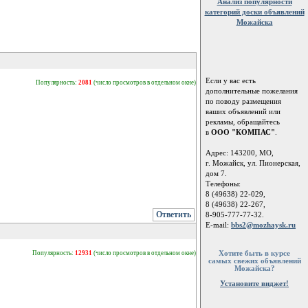
Анализ популярности
категорий доски объявлений
Можайска
Если у вас есть
Популярность:
2081
(число просмотров в отдельном окне)
дополнительные пожелания
по поводу размещения
ваших объявлений или
рекламы, обращайтесь
в
ООО "КОМПАС"
.
Адрес: 143200, МО,
г. Можайск, ул. Пионерская,
дом 7.
Телефоны:
8 (49638) 22-029,
8 (49638) 22-267,
Ответить
8-905-777-77-32.
E-mail:
bbs2@mozhaysk.ru
Хотите быть в курсе
Популярность:
12931
(число просмотров в отдельном окне)
самых свежих объявлений
Можайска?
Установите виджет!