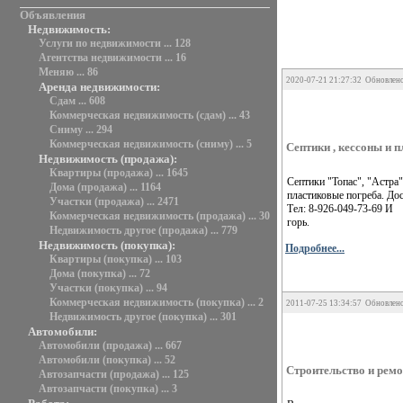
Объявления
Недвижимость:
Услуги по недвижимости ... 128
Агентства недвижимости ... 16
Меняю ... 86
2020-07-21 21:27:32 Обновлено
Аренда недвижимости:
Сдам ... 608
Коммерческая недвижимость (сдам) ... 43
Сниму ... 294
Коммерческая недвижимость (сниму) ... 5
Септики , кессоны и 
Недвижимость (продажа):
Квартиры (продажа) ... 1645
Септики "Топас", "Астра"
Дома (продажа) ... 1164
пластиковые погреба. Дос
Участки (продажа) ... 2471
Тел: 8-926-049-73-69 И
Коммерческая недвижимость (продажа) ... 30
горь.
Недвижимость другое (продажа) ... 779
Недвижимость (покупка):
Подробнее...
Квартиры (покупка) ... 103
Дома (покупка) ... 72
Участки (покупка) ... 94
Коммерческая недвижимость (покупка) ... 2
2011-07-25 13:34:57 Обновлено
Недвижимость другое (покупка) ... 301
Автомобили:
Автомобили (продажа) ... 667
Автомобили (покупка) ... 52
Строительство и ремо
Автозапчасти (продажа) ... 125
Автозапчасти (покупка) ... 3