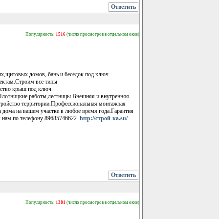
Ответить
Популярность:
1516
(число просмотров в отдельном окне)
х,щитовых домов, бань и беседок под ключ.
ектам.Строим все типы
ство крыш под ключ.
.Плотницкие работы,лестницы.Внешняя и внутренняя
тройство территории.Профессиональная монтажная
 дома на вашем участке в любое время года.Гарантия
к нам по телефону 89685746622.
http://строй-ка.su/
Ответить
Популярность:
1381
(число просмотров в отдельном окне)