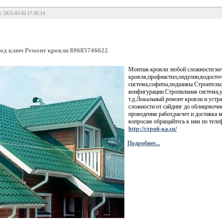
: 2025-03-05 17:36:14
од ключ Ремонт кровли 89685746622
Монтаж кровли любой сложности:ме
кровля,профнастил,ондулин,водосто
система,софиты,подшивы.Строитель
конфигурации.Стропильная система,
т.д.Локальный ремонт кровли и устр
сложности:от сайдинг до облицовоч
проведения работ,расчет и доставка 
вопросам обращайтесь к нам по тел
http://строй-ка.su/
Подробнее...