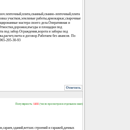
люч:ленточный,плита,сваиный,сваино-ленточный,плита
овка участков,земляные работы,армокаркас,сварочные
цированные мастера своего дела.Оперативная и
.Отмостки,дорожки,въезды и площадки под
та под забор.Ограждения,ворота и заборы под
,расчет,смета и договор.Работаем без авансов. По
-965-205-30-93
Ответить
Популярность:
1411
(число просмотров в отдельном окне)
,сараев,зданий,ветхих строений и гаражей,дачных