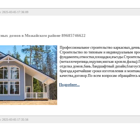
: 2025-03-05 17:36:09
сных домов в Можайском районе 89685746622
Профессиональное строительство каркасных,дачны
Строительство по типовым и индивидуальным про
фундамента,отмостки,площадки,въезды.Строитель
(металлочерепица,ондулин,мягкая кровля,фальц)
отделка домов,бань.Ландшафтный дизайн,благоус
бригада,кратчайшие сроки изготовления и монтажа
качества,договор.По всем вопросам обращайтесь 
Подробнее...
: 2025-03-05 17:35:56