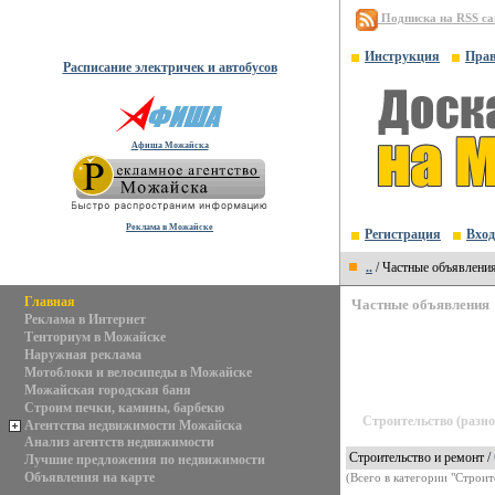
Подписка на RSS с
Инструкция
Пра
Расписание электричек и автобусов
Афиша Можайска
Реклама в Можайске
Регистрация
Вход
..
/ Частные объявлени
Главная
Частные объявления
Реклама в Интернет
Тенториум в Можайске
Наружная реклама
Мотоблоки и велосипеды в Можайске
Можайская городская баня
Строим печки, камины, барбекю
Строительство (разно
Агентства недвижимости Можайска
Анализ агентств недвижимости
Строительство и ремонт /
Лучшие предложения по недвижимости
Объявления на карте
(Всего в категории "Строит