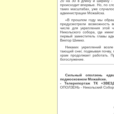
20 на 30 в длину и ширину - 
происходит впервые. Но, по сл
таких масштабах, уже случалос
администрации Можайска.
В прошлом году мы обращ
предусмотрели возможность в
числе для укрепления этой ч
Никольского собора, где имее
первый заместитель главы ад
Виктор Шимко.
Никаких укреплений возле
тающий снег, подмывая почву,
храм продолжает работать. П
богослужение.
Сильный оползень едв
подмосковном Можайске.
- Телерепортаж ТК «ЗВЕЗ
ОПОЛЗЕНЬ - Никольский Собор