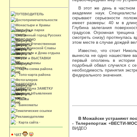
В этот же день в частном
академии наук. Специалист
ПУТЕВОДИТЕЛЬ
скрывают серьезности поло
Достопримечательности
имеет размеры: 40 м в длину
Монастыри и Храмы
Глубина залегания поверхнос
Усадьбы и парки
градусов. Огромная трещина 
Священный город Русских
смотреть снизу) протянулась 
БОРОДИНО
этом месте в случае дождей вел
Великая Отечественная
Город Воинской Славы
Известно, что стоит Никол
Санатории и Дома отдыха
вынесла не одно нашествие ва
МУЗЕИ и ВЫСТАВКИ
первый оползень в истории 
Карты и схемы
подобный обвал случился с се
· Карта-схема района
необходимость принятия экстр
федерального значения.
· Топо-карта района
Фотогалерея
ВИДЕОТЕКА
ТУРИСТУ на ЗАМЕТКУ
Частные объявления
· Банки
· Банкоматы
Тематические ссылки
Рекламодателям
В Можайске устраняют пос
· Карта сайта ·
- Телерепортаж «ВЕСТИ-МО
ВИДЕО
ЧАТ