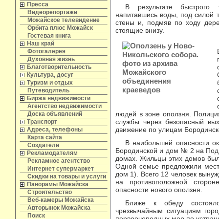
Пресса
В результате быстрого 
Видеорепортажи
напитавшись воды, под силой 
Можайское телевидение
стены и, подмяв по ходу дере
Орбита плюс Можайск
стоящие внизу.
Гостевая книга
Наш край
Фотогалерея
Духовная жизнь
Благотворительность
Культура, досуг
Туризм и отдых
Путеводитель
Биржа недвижимости
Агентство недвижимости
людей в зоне оползня. Полици
Доска объявлений
службы через безопасный вы
Транспорт
движение по улицам Бородинск
Адреса, телефоны
Карта сайта
В наибольшей опасности о
Создатели
Бородинской и дом № 2 на Подг
Рекламодателям
домах. Жильцы этих домов был
Рекламное агентство
Одной семье предложили мест
Интернет супермаркет
дом 1). Всего 12 человек вын
Скидки на товары и услуги
на противоположной сторон
Панорамы Можайска
опасности нового оползня.
Строительство
Веб-камеры Можайска
Ближе к обеду состояло
Авторынок Можайска
чрезвычайным ситуациям горо
Поиск
первоочередных мер по устран