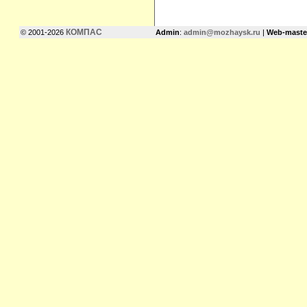
КОМПАС
© 2001-2026
Admin
:
admin@mozhaysk.ru
|
Web-maste