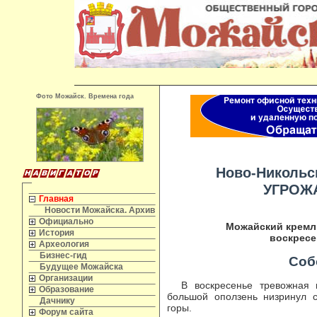
Фото Можайск. Времена года
Ново-Никольск
УГРОЖ
Главная
Новости Можайска. Архив
Официально
Можайский кремль
История
воскресен
Археология
Бизнес-гид
Соб
Будущее Можайска
Организации
В воскресенье тревожная 
Образование
большой оползень низринул с
Дачнику
горы.
Форум сайта