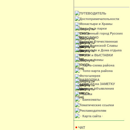
ПУТЕВОДИТЕЛЬ
Достопримечательности
Монастыри и Храмы
Усадьбы и парки
Священный город Русских
БОРОДИНО
Великая Отечественная
Город Воинской Славы
Санатории и Дома отдыха
МУЗЕИ и ВЫСТАВКИ
Карты и схемы
· Карта-схема района
· Топо-карта района
Фотогалерея
ВИДЕОТЕКА
ТУРИСТУ на ЗАМЕТКУ
Частные объявления
· Банки
· Банкоматы
Тематические ссылки
Рекламодателям
· Карта сайта ·
ЧАТ