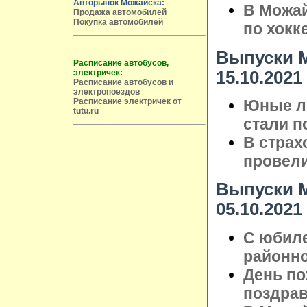
Авторынок Можайска:
В Можай
Продажа автомобилей
Покупка автомобилей
по хокк
Выпуски М
Расписание автобусов,
15.10.2021
электричек:
Расписание автобусов и
электропоездов
Юные ле
Расписание электричек от
tutu.ru
стали п
В страх
провели
Выпуски М
05.10.2021
С юбиле
районно
День по
поздрав