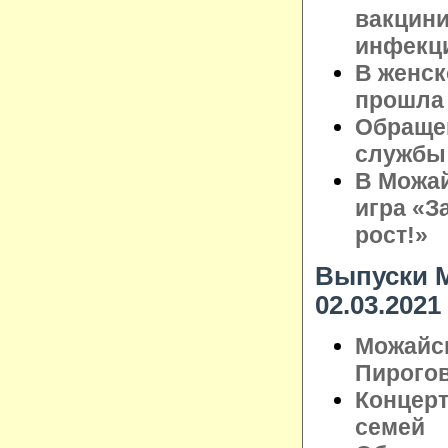
вакцини
инфекц
В женск
прошла 
Обращен
службы
В Можай
игра «З
рост!»
Выпуски М
02.03.2021
Можайск
Пирого
Концерт
семей