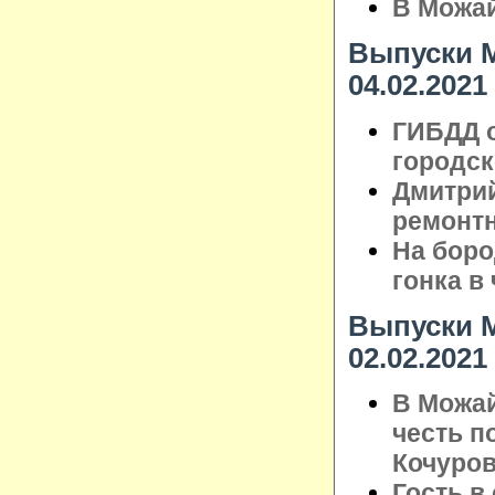
В Можай
Выпуски М
04.02.2021
ГИБДД о
городск
Дмитрий
ремонт
На бор
гонка в
Выпуски М
02.02.2021
В Можай
честь п
Кочуро
Гость в