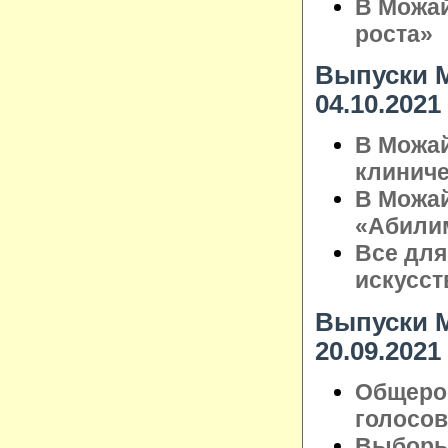
В Можай
роста»
Выпуски М
04.10.2021
В Можай
клинич
В Можай
«Абили
Все для
искусст
Выпуски М
20.09.2021
Общеро
голосо
Выборы 