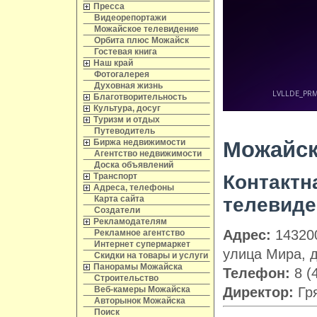
Пресса
Видеорепортажи
Можайское телевидение
Орбита плюс Можайск
Гостевая книга
Наш край
Фотогалерея
Духовная жизнь
Благотворительность
Культура, досуг
Туризм и отдых
Путеводитель
Можайск
Биржа недвижимости
Агентство недвижимости
Доска объявлений
Контактн
Транспорт
Адреса, телефоны
телевиде
Карта сайта
Создатели
Рекламодателям
Адрес:
143200
Рекламное агентство
Интернет супермаркет
улица Мира, д
Скидки на товары и услуги
Панорамы Можайска
Телефон:
8 (
Строительство
Директор:
Гря
Веб-камеры Можайска
Авторынок Можайска
Поиск