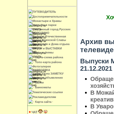
ПУТЕВОДИТЕЛЬ
Хо
Достопримечательности
Монастыри и Храмы
Усадьбы и парки
Священный город Русских
БОРОДИНО
Великая Отечественная
Архив вы
Город Воинской Славы
Санатории и Дома отдыха
телевиде
МУЗЕИ и ВЫСТАВКИ
Карты и схемы
· Карта-схема района
Выпуски М
· Топо-карта района
21.12.2021
Фотогалерея
ВИДЕОТЕКА
ТУРИСТУ на ЗАМЕТКУ
Обращен
Частные объявления
· Банки
хозяйст
· Банкоматы
В Можай
Тематические ссылки
Рекламодателям
креатив
· Карта сайта ·
В Уваро
Обращен
ЧАТ