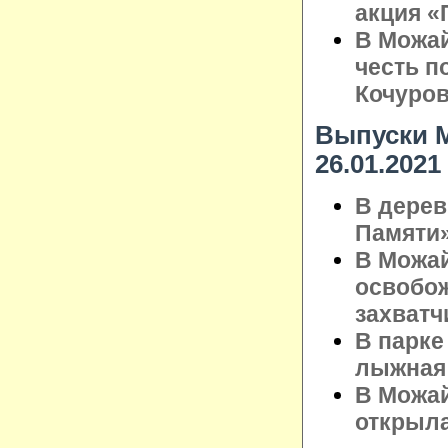
акция «
В Можай
честь п
Кочуро
Выпуски М
26.01.2021
В дерев
Памяти
В Можай
освобож
захватч
В парке
лыжная
В Можай
открыла