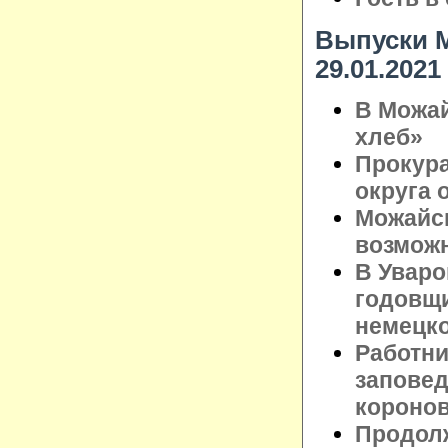
Выпуски М
29.01.2021
В Можа
хлеб»
Прокура
округа 
Можайск
возможн
В Уваро
годовщи
немецко
Работни
заповед
короно
Продолж