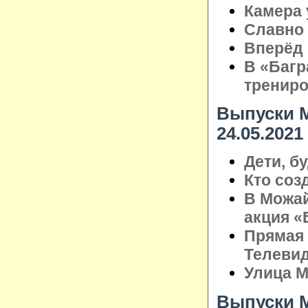
Камера 
Славно 
Вперёд 
В «Багр
трениро
Выпуски М
24.05.2021
Дети, б
Кто со
В Можай
акция «
Прямая 
Телеви
Улица М
Выпуски М