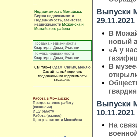
Выпуски М
Недвижимость Можайска:
Биржа недвижимости
29.11.2021
Недвижимость, агентства
недвижимости
Можайска и
Можайского района
В Можа
новый 
Продажа недвижимости
Квартиры
,
Дома
,
Участки
.
«А у нас
Покупка недвижимости
газифи
Квартиры
,
Дома
,
Участки
.
В музее
См. также
Сдам
,
Сниму
,
Меняю
Самый полный перечень
открыл
предложений по недвижимости
Можайска.
Общест
гвардия"
Работа в Можайске:
Выпуски М
Предоставляю работу
(вакансии)
10.11.2021
Ищу работу
Работа (разное)
Центр занятости Можайска
На связ
военной