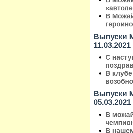
В Можай
«автол
В Можай
героин
Выпуски М
11.03.2021
С насту
поздрав
В клубе
возобно
Выпуски М
05.03.2021
В можай
чемпион
В нашем