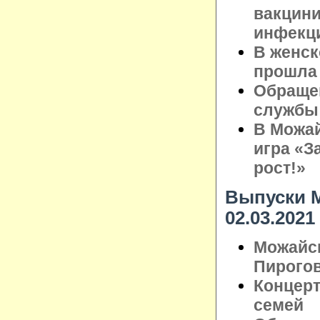
вакцини
инфекц
В женск
прошла 
Обращен
службы
В Можай
игра «З
рост!»
Выпуски М
02.03.2021
Можайск
Пирого
Концерт
семей