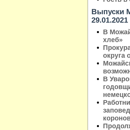
Выпуски М
29.01.2021
В Можа
хлеб»
Прокура
округа 
Можайск
возможн
В Уваро
годовщи
немецко
Работни
заповед
короно
Продолж