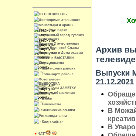
ПУТЕВОДИТЕЛЬ
Хо
Достопримечательности
Монастыри и Храмы
Усадьбы и парки
Священный город Русских
БОРОДИНО
Великая Отечественная
Архив вы
Город Воинской Славы
Санатории и Дома отдыха
телевиде
МУЗЕИ и ВЫСТАВКИ
Карты и схемы
· Карта-схема района
Выпуски М
· Топо-карта района
21.12.2021
Фотогалерея
ВИДЕОТЕКА
ТУРИСТУ на ЗАМЕТКУ
Обращен
Частные объявления
· Банки
хозяйст
· Банкоматы
В Можай
Тематические ссылки
Рекламодателям
креатив
· Карта сайта ·
В Уваро
Обращен
ЧАТ