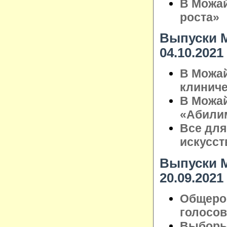
В Можай
роста»
Выпуски М
04.10.2021
В Можай
клинич
В Можай
«Абили
Все для
искусст
Выпуски М
20.09.2021
Общеро
голосо
Выборы 