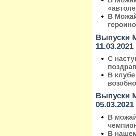
В Можай
«автол
В Можай
героин
Выпуски М
11.03.2021
С насту
поздрав
В клубе
возобно
Выпуски М
05.03.2021
В можай
чемпион
В нашем