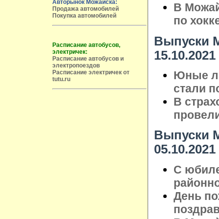
Авторынок Можайска:
В Можай
Продажа автомобилей
Покупка автомобилей
по хокк
Выпуски М
Расписание автобусов,
15.10.2021
электричек:
Расписание автобусов и
электропоездов
Юные ле
Расписание электричек от
tutu.ru
стали п
В страх
провели
Выпуски М
05.10.2021
С юбиле
районно
День по
поздрав