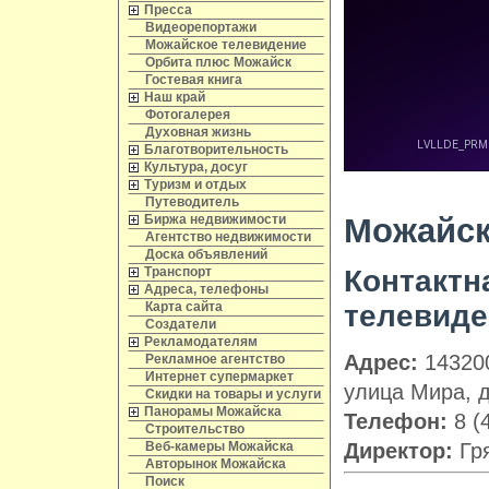
Пресса
Видеорепортажи
Можайское телевидение
Орбита плюс Можайск
Гостевая книга
Наш край
Фотогалерея
Духовная жизнь
Благотворительность
Культура, досуг
Туризм и отдых
Путеводитель
Можайск
Биржа недвижимости
Агентство недвижимости
Доска объявлений
Контактн
Транспорт
Адреса, телефоны
телевиде
Карта сайта
Создатели
Рекламодателям
Адрес:
143200
Рекламное агентство
Интернет супермаркет
улица Мира, д
Скидки на товары и услуги
Панорамы Можайска
Телефон:
8 (
Строительство
Директор:
Гря
Веб-камеры Можайска
Авторынок Можайска
Поиск