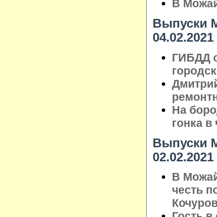
В Можай
Выпуски М
04.02.2021
ГИБДД о
городск
Дмитрий
ремонт
На бор
гонка в
Выпуски М
02.02.2021
В Можай
честь п
Кочуро
Гость в