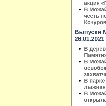
акция «
В Можай
честь п
Кочуро
Выпуски М
26.01.2021
В дерев
Памяти
В Можай
освобож
захватч
В парке
лыжная
В Можай
открыла