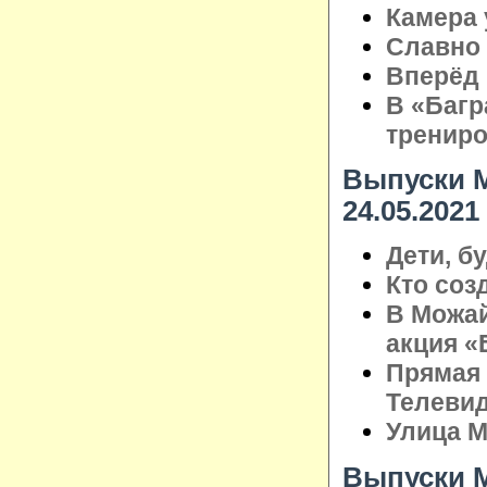
Камера 
Славно 
Вперёд 
В «Багр
трениро
Выпуски М
24.05.2021
Дети, б
Кто со
В Можай
акция «
Прямая 
Телеви
Улица М
Выпуски М