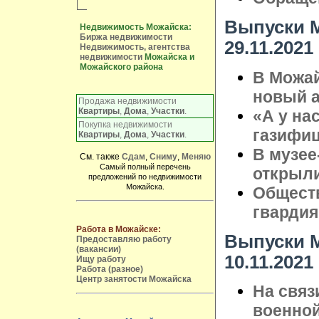
Выпуски М
Недвижимость Можайска:
Биржа недвижимости
29.11.2021
Недвижимость, агентства
недвижимости
Можайска и
Можайского района
В Можа
новый 
Продажа недвижимости
Квартиры
,
Дома
,
Участки
.
«А у нас
Покупка недвижимости
газифи
Квартиры
,
Дома
,
Участки
.
В музее
См. также
Сдам
,
Сниму
,
Меняю
Самый полный перечень
открыл
предложений по недвижимости
Можайска.
Общест
гвардия"
Работа в Можайске:
Выпуски М
Предоставляю работу
(вакансии)
10.11.2021
Ищу работу
Работа (разное)
Центр занятости Можайска
На связ
военной