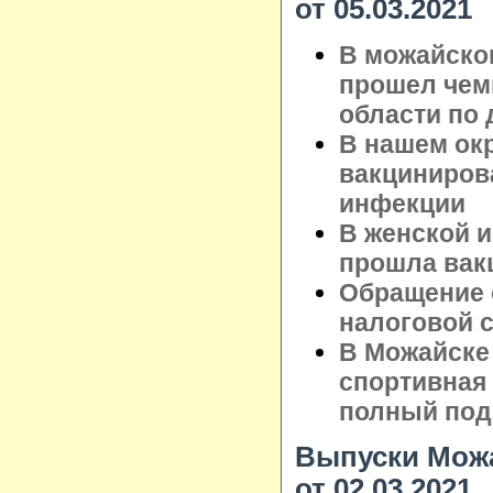
от 05.03.2021
В можайско
прошел чем
области по 
В нашем ок
вакциниров
инфекции
В женской 
прошла вак
Обращение 
налоговой 
В Можайске
спортивная и
полный под
Выпуски Можа
от 02.03.2021