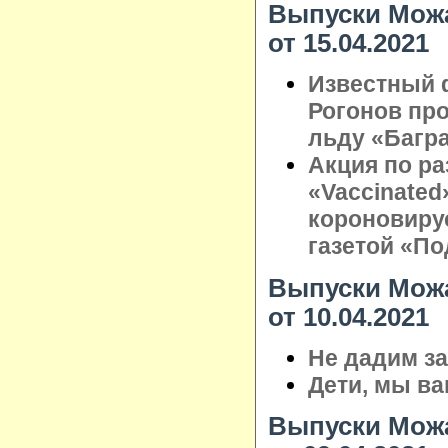
Выпуски Можа
от 15.04.2021
Известный 
Рогонов про
льду «Багр
Акция по ра
«Vaccinated
короновиру
газетой «П
Выпуски Можа
от 10.04.2021
Не дадим з
Дети, мы в
Выпуски Можа