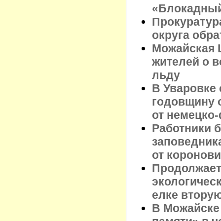
«Блокадный
Прокуратур
округа обра
Можайская 
жителей о 
льду
В Уваровке
годовщину 
от немецко
Работники б
заповедник
от коронов
Продолжает
экологическ
елке втору
В Можайске 