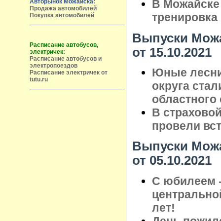
В Можайске
Авторынок Можайска:
Продажа автомобилей
тренировка
Покупка автомобилей
Выпуски Можа
Расписание автобусов,
от 15.10.2021
электричек:
Расписание автобусов и
электропоездов
Юные лесни
Расписание электричек от
tutu.ru
округа ста
областного 
В страхово
провели вст
Выпуски Можа
от 05.10.2021
С юбилеем 
центрально
лет!
День пожило