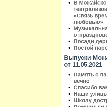
В Можайско
театрализо
«Связь врем
любовью»
Музыкальна
отпразднов
Посади дере
Постой паров
Выпуски Можа
от 11.05.2021
Память о па
вечно
Спасибо вам
Наши улицы
Школу дост
Помним ли 