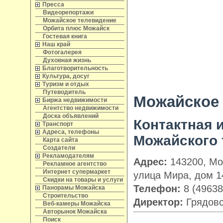
Пресса
Видеорепортажи
Можайское телевидение
Орбита плюс Можайск
Гостевая книга
Наш край
Фотогалерея
Духовная жизнь
Благотворительность
Культура, досуг
Туризм и отдых
Путеводитель
Можайское
Биржа недвижимости
Агентство недвижимости
Доска объявлений
Контактная
Транспорт
Адреса, телефоны
Можайского 
Карта сайта
Создатели
Рекламодателям
Адрес:
143200, Мос
Рекламное агентство
Интернет супермаркет
улица Мира, дом 1
Скидки на товары и услуги
Телефон:
8 (49638
Панорамы Можайска
Строительство
Директор:
Грядовс
Веб-камеры Можайска
Авторынок Можайска
Поиск