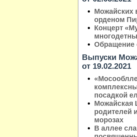
Можайских 
орденом Пи
Концерт «Му
многодетны
Обращение 
Выпуски Можа
от 19.02.2021
«Мосооблле
комплексны
посадкой ел
Можайская 
родителей 
морозах
В аллее сл
посвященны