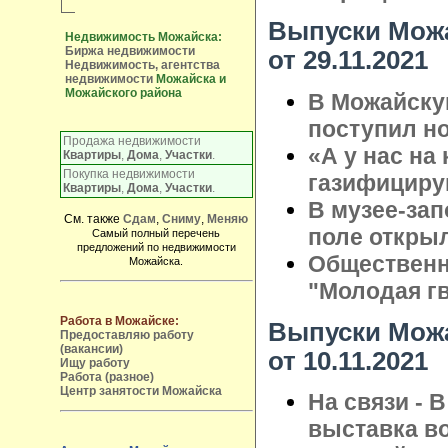
Выпуски Можа
Недвижимость Можайска:
Биржа недвижимости
от 29.11.2021
Недвижимость, агентства
недвижимости
Можайска и
Можайского района
В Можайску
поступил н
Продажа недвижимости
«А у нас на 
Квартиры
,
Дома
,
Участки
.
Покупка недвижимости
газифициру
Квартиры
,
Дома
,
Участки
.
В музее-за
См. также
Сдам
,
Сниму
,
Меняю
поле откры
Самый полный перечень
предложений по недвижимости
Общественн
Можайска.
"Молодая гв
Работа в Можайске:
Выпуски Можа
Предоставляю работу
(вакансии)
от 10.11.2021
Ищу работу
Работа (разное)
Центр занятости Можайска
На связи - 
выставка в