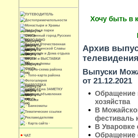
ПУТЕВОДИТЕЛЬ
Хочу быть в 
Достопримечательности
Монастыри и Храмы
Усадьбы и парки
Священный город Русских
БОРОДИНО
Великая Отечественная
Архив выпус
Город Воинской Славы
Санатории и Дома отдыха
телевидени
МУЗЕИ и ВЫСТАВКИ
Карты и схемы
Выпуски Можа
· Карта-схема района
· Топо-карта района
от 21.12.2021
Фотогалерея
ВИДЕОТЕКА
ТУРИСТУ на ЗАМЕТКУ
Обращение 
Частные объявления
хозяйства
· Банки
· Банкоматы
В Можайско
Тематические ссылки
фестиваль 
Рекламодателям
· Карта сайта ·
В Уваровке 
Обращение 
ЧАТ