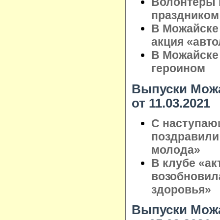
Волонтёры 
праздником
В Можайске
акция «авт
В Можайске
героином
Выпуски Можа
от 11.03.2021
С наступаю
поздравили
молода»
В клубе «ак
возобновил
здоровья»
Выпуски Можа