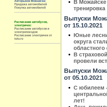
В Можайске
Авторынок Можайска:
Продажа автомобилей
тренировка
Покупка автомобилей
Выпуски Можа
Расписание автобусов,
от 15.10.2021
электричек:
Расписание автобусов и
электропоездов
Юные лесни
Расписание электричек от
tutu.ru
округа ста
областного 
В страхово
провели вст
Выпуски Можа
от 05.10.2021
С юбилеем 
центрально
лет!
День пожило