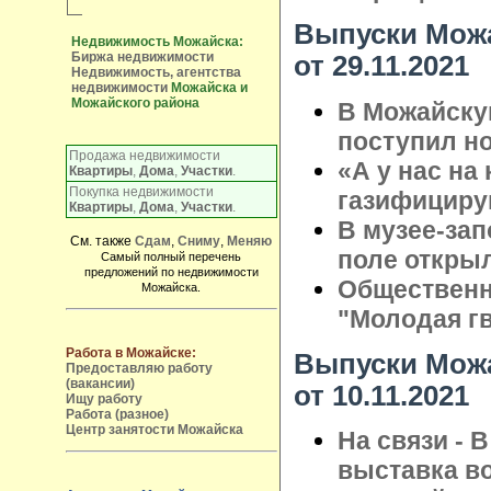
Выпуски Можа
Недвижимость Можайска:
Биржа недвижимости
от 29.11.2021
Недвижимость, агентства
недвижимости
Можайска и
Можайского района
В Можайску
поступил н
Продажа недвижимости
«А у нас на 
Квартиры
,
Дома
,
Участки
.
Покупка недвижимости
газифициру
Квартиры
,
Дома
,
Участки
.
В музее-за
См. также
Сдам
,
Сниму
,
Меняю
поле откры
Самый полный перечень
предложений по недвижимости
Общественн
Можайска.
"Молодая гв
Работа в Можайске:
Выпуски Можа
Предоставляю работу
(вакансии)
от 10.11.2021
Ищу работу
Работа (разное)
Центр занятости Можайска
На связи - 
выставка в