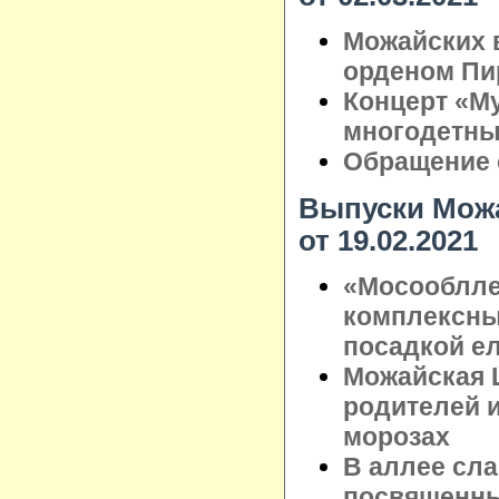
Можайских 
орденом Пи
Концерт «Му
многодетны
Обращение 
Выпуски Можа
от 19.02.2021
«Мосооблле
комплексны
посадкой ел
Можайская 
родителей 
морозах
В аллее сл
посвященны