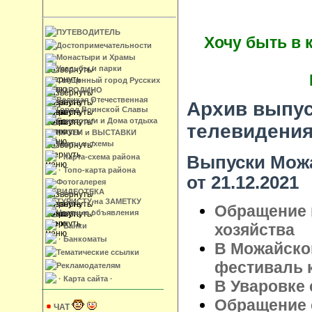
ПУТЕВОДИТЕЛЬ
Хочу быть в 
Достопримечательности
Монастыри и Храмы
Усадьбы и парки
Священный город Русских
БОРОДИНО
Великая Отечественная
Архив выпус
Город Воинской Славы
Санатории и Дома отдыха
телевидени
МУЗЕИ и ВЫСТАВКИ
Карты и схемы
Выпуски Можа
· Карта-схема района
· Топо-карта района
от 21.12.2021
Фотогалерея
ВИДЕОТЕКА
ТУРИСТУ на ЗАМЕТКУ
Обращение 
Частные объявления
хозяйства
· Банки
· Банкоматы
В Можайско
Тематические ссылки
фестиваль 
Рекламодателям
· Карта сайта ·
В Уваровке 
Обращение 
ЧАТ