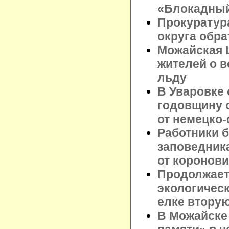
«Блокадный
Прокуратур
округа обра
Можайская 
жителей о 
льду
В Уваровке
годовщину 
от немецко
Работники б
заповедник
от коронов
Продолжает
экологическ
елке втору
В Можайске 