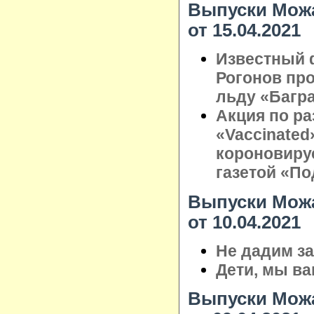
Выпуски Можа
от 15.04.2021
Известный 
Рогонов про
льду «Багр
Акция по ра
«Vaccinated
короновиру
газетой «П
Выпуски Можа
от 10.04.2021
Не дадим з
Дети, мы в
Выпуски Можа