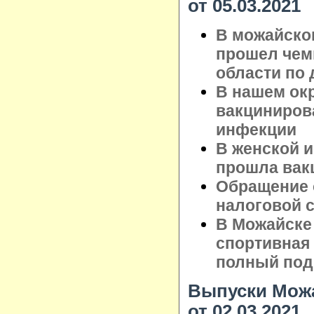
от 05.03.2021
В можайско
прошел чем
области по 
В нашем ок
вакциниров
инфекции
В женской 
прошла вак
Обращение 
налоговой 
В Можайске
спортивная и
полный под
Выпуски Можа
от 02.03.2021