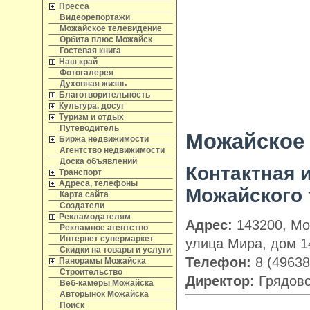
Пресса
Видеорепортажи
Можайское телевидение
Орбита плюс Можайск
Гостевая книга
Наш край
Фотогалерея
Духовная жизнь
Благотворительность
Культура, досуг
Туризм и отдых
Путеводитель
Можайское
Биржа недвижимости
Агентство недвижимости
Доска объявлений
Контактная
Транспорт
Адреса, телефоны
Можайского 
Карта сайта
Создатели
Рекламодателям
Адрес:
143200, Мос
Рекламное агентство
Интернет супермаркет
улица Мира, дом 1
Скидки на товары и услуги
Телефон:
8 (49638
Панорамы Можайска
Строительство
Директор:
Грядовс
Веб-камеры Можайска
Авторынок Можайска
Поиск