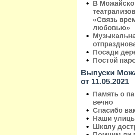
В Можайско
театрализо
«Связь врем
любовью»
Музыкальна
отпразднов
Посади дере
Постой паров
Выпуски Можа
от 11.05.2021
Память о па
вечно
Спасибо вам
Наши улицы
Школу дост
Помним ли 