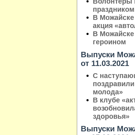
Волонтёры 
праздником
В Можайске
акция «авт
В Можайске
героином
Выпуски Можа
от 11.03.2021
С наступаю
поздравили
молода»
В клубе «ак
возобновил
здоровья»
Выпуски Можа