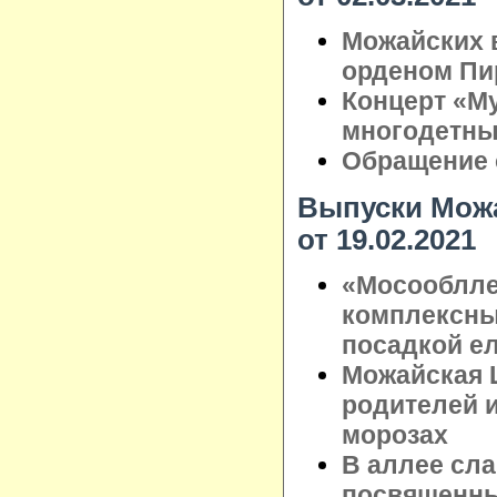
Можайских 
орденом Пи
Концерт «Му
многодетны
Обращение 
Выпуски Можа
от 19.02.2021
«Мосооблле
комплексны
посадкой ел
Можайская 
родителей 
морозах
В аллее сл
посвященны