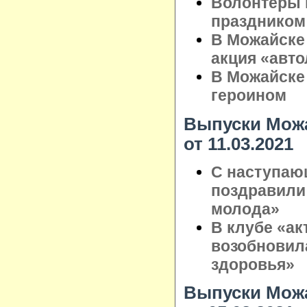
Волонтёры 
праздником
В Можайске
акция «авт
В Можайске
героином
Выпуски Можа
от 11.03.2021
С наступаю
поздравили
молода»
В клубе «ак
возобновил
здоровья»
Выпуски Можа