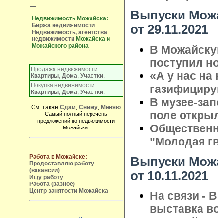
Выпуски Можа
Недвижимость Можайска:
Биржа недвижимости
от 29.11.2021
Недвижимость, агентства
недвижимости
Можайска и
Можайского района
В Можайску
поступил н
Продажа недвижимости
«А у нас на 
Квартиры
,
Дома
,
Участки
.
Покупка недвижимости
газифициру
Квартиры
,
Дома
,
Участки
.
В музее-за
См. также
Сдам
,
Сниму
,
Меняю
поле откры
Самый полный перечень
предложений по недвижимости
Общественн
Можайска.
"Молодая гв
Работа в Можайске:
Выпуски Можа
Предоставляю работу
(вакансии)
от 10.11.2021
Ищу работу
Работа (разное)
Центр занятости Можайска
На связи - 
выставка в