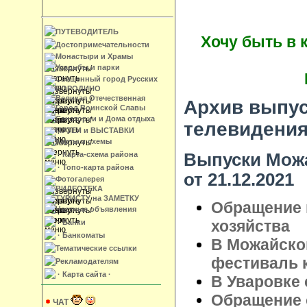
ПУТЕВОДИТЕЛЬ
Хочу быть в 
Достопримечательности
Монастыри и Храмы
Усадьбы и парки
Священный город Русских
БОРОДИНО
Великая Отечественная
Архив выпус
Город Воинской Славы
Санатории и Дома отдыха
телевидени
МУЗЕИ и ВЫСТАВКИ
Карты и схемы
Выпуски Можа
· Карта-схема района
· Топо-карта района
от 21.12.2021
Фотогалерея
ВИДЕОТЕКА
ТУРИСТУ на ЗАМЕТКУ
Обращение 
Частные объявления
хозяйства
· Банки
· Банкоматы
В Можайско
Тематические ссылки
фестиваль 
Рекламодателям
· Карта сайта ·
В Уваровке 
Обращение 
ЧАТ