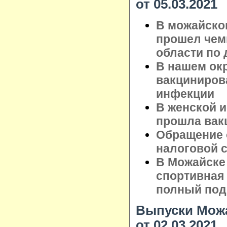
от 05.03.2021
В можайско
прошел чем
области по 
В нашем ок
вакциниров
инфекции
В женской 
прошла вак
Обращение 
налоговой 
В Можайске
спортивная и
полный под
Выпуски Можа
от 02.03.2021