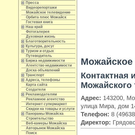
Пресса
Видеорепортажи
Можайское телевидение
Орбита плюс Можайск
Гостевая книга
Наш край
Фотогалерея
Духовная жизнь
Благотворительность
Культура, досуг
Туризм и отдых
Путеводитель
Можайское
Биржа недвижимости
Агентство недвижимости
Доска объявлений
Контактная
Транспорт
Адреса, телефоны
Можайского 
Карта сайта
Создатели
Рекламодателям
Адрес:
143200, Мос
Рекламное агентство
Интернет супермаркет
улица Мира, дом 1
Скидки на товары и услуги
Телефон:
8 (49638
Панорамы Можайска
Строительство
Директор:
Грядовс
Веб-камеры Можайска
Авторынок Можайска
Поиск